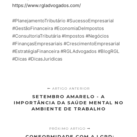
https://www.rgladvogados.com/
#PlanejamentoTributário #SucessoEmpresarial
#GestãoFinanceira #EconomiaDeImpostos
#ConsultoriaTributária #Impostos #Negócios
#FinançasEmpresariais #CrescimentoEmpresarial
#EstratégiaFinanceira #RGLAdvogados #BlogRGL
#Dicas #DicasJuridicas
ARTIGO ANTERIOR
SETEMBRO AMARELO - A
IMPORTÂNCIA DA SAÚDE MENTAL NO
AMBIENTE DE TRABALHO
PRÓXIMO ARTIGO
CONFORMIDADE COM A LGPD: