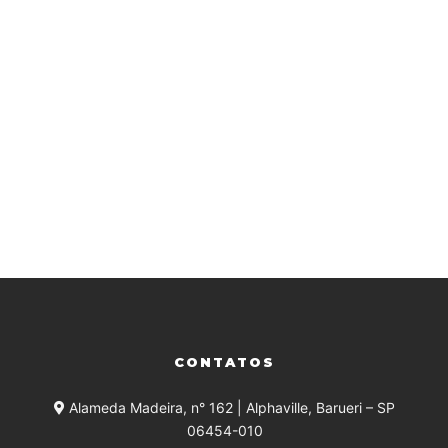
CONTATOS
Alameda Madeira, n° 162 | Alphaville, Barueri – SP
06454-010