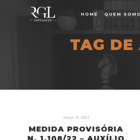
HOME
QUEM SOM
TAG DE
março 31, 2022
MEDIDA PROVISÓRIA
N. 1.108/22 – AUXÍLIO